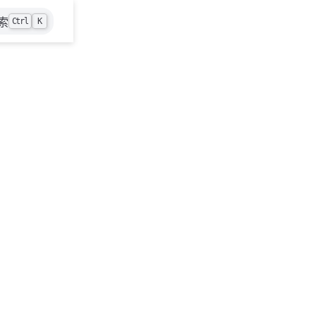
索
Ctrl
K