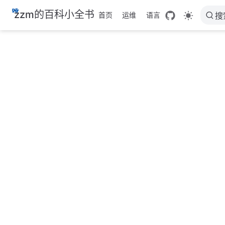
跳
zzm的百科小全书
首页
运维
语言
搜
至
主
要
內
容