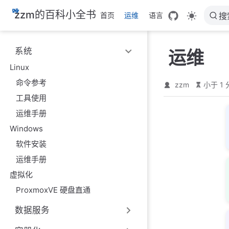
跳
zzm的百科小全书
首页
运维
语言
搜
至
主
要
系统
运维
內
容
Linux
命令参考
zzm
小于 1
工具使用
运维手册
Windows
软件安装
运维手册
虚拟化
ProxmoxVE 硬盘直通
数据服务