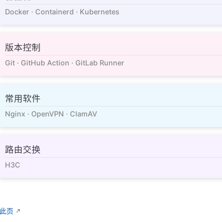
Docker · Containerd · Kubernetes
版本控制
Git · GitHub Action · GitLab Runner
常用软件
Nginx · OpenVPN · ClamAV
路由交换
H3C
辑此页